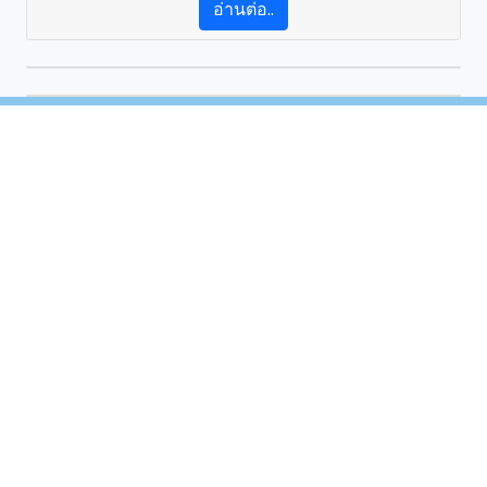
อ่านต่อ..
2B FIGHTER
นักรบดินสอ2B
by
@Facebook
.
Back to top