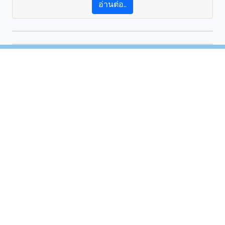
อ่านต่อ..
2B FIGHTER
นักรบดินสอ2B
by
@Facebook
.
Back to top